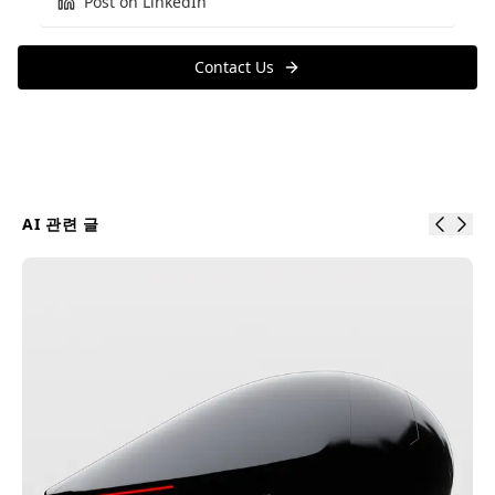
Post on LinkedIn
Contact Us
AI
관련 글